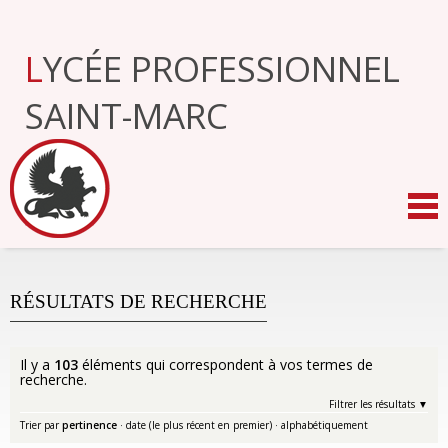
Aller
au
contenu.
LYCÉE PROFESSIONNEL
|
Aller
à
SAINT-MARC
la
navigation
RÉSULTATS DE RECHERCHE
Il y a
103
éléments qui correspondent à vos termes de
recherche.
Filtrer les résultats
Trier par
pertinence
·
date (le plus récent en premier)
·
alphabétiquement