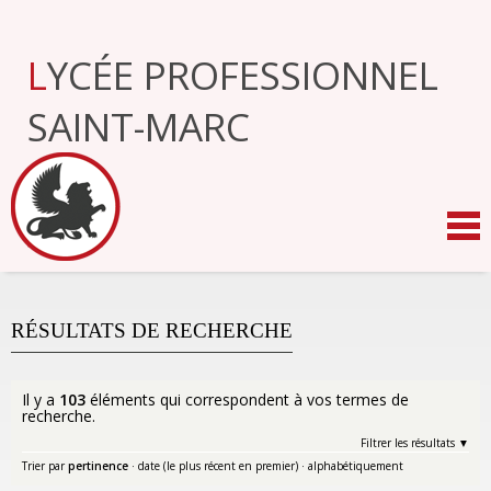
Aller
au
contenu.
LYCÉE PROFESSIONNEL
|
Aller
à
SAINT-MARC
la
navigation
RÉSULTATS DE RECHERCHE
Il y a
103
éléments qui correspondent à vos termes de
recherche.
Filtrer les résultats
Trier par
pertinence
·
date (le plus récent en premier)
·
alphabétiquement