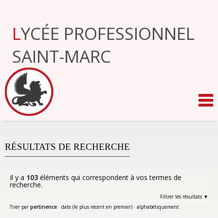
Aller
au
contenu.
LYCÉE PROFESSIONNEL
|
Aller
à
SAINT-MARC
la
navigation
RÉSULTATS DE RECHERCHE
Il y a
103
éléments qui correspondent à vos termes de
recherche.
Filtrer les résultats
Trier par
pertinence
·
date (le plus récent en premier)
·
alphabétiquement