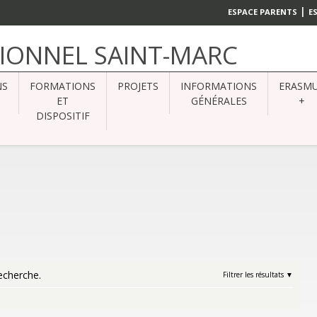
|
ESPACE PARENTS
E
SIONNEL SAINT-MARC
NS
FORMATIONS
PROJETS
INFORMATIONS
ERASM
ET
GÉNÉRALES
+
DISPOSITIF
echerche.
Filtrer les résultats