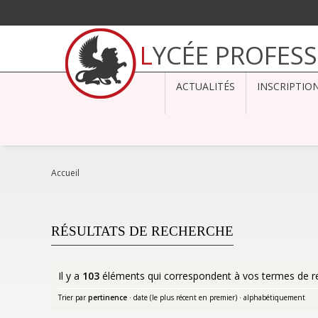
Aller
au
LYCÉE PROFES
contenu.
|
Aller
à
ACTUALITÉS
INSCRIPTIO
la
navigation
Accueil
RÉSULTATS DE RECHERCHE
Il y a
103
éléments qui correspondent à vos termes de r
Trier par
pertinence
·
date (le plus récent en premier)
·
alphabétiquement