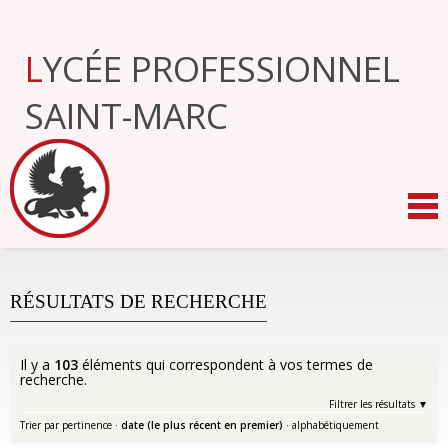
Aller
au
contenu.
LYCÉE PROFESSIONNEL
|
Aller
à
SAINT-MARC
la
navigation
RÉSULTATS DE RECHERCHE
Il y a
103
éléments qui correspondent à vos termes de
recherche.
Filtrer les résultats
Trier par
pertinence
·
date (le plus récent en premier)
·
alphabétiquement