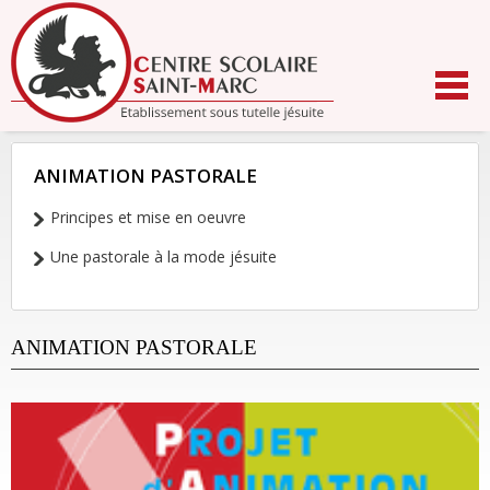
Aller
au
contenu.
|
Aller
à
la
navigation
ANIMATION PASTORALE
NAVIGATION
Principes et mise en oeuvre
Une pastorale à la mode jésuite
ANIMATION PASTORALE