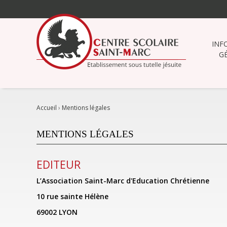
Aller
au
contenu.
|
INF
Aller
G
à
la
navigation
Accueil
›
Mentions légales
MENTIONS LÉGALES
EDITEUR
L’Association Saint-Marc d'Education Chrétienne
10 rue sainte Hélène
69002 LYON