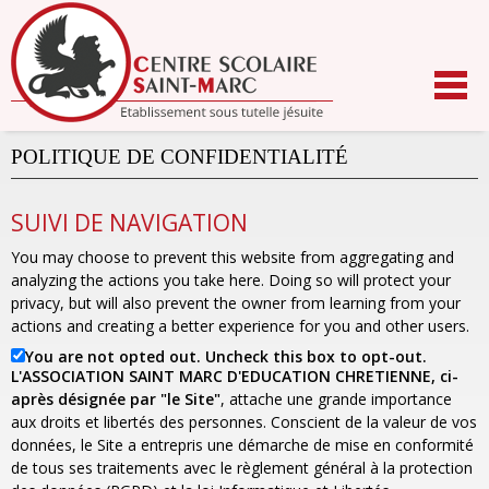
Aller
au
contenu.
|
Aller
à
la
navigation
POLITIQUE DE CONFIDENTIALITÉ
SUIVI DE NAVIGATION
You may choose to prevent this website from aggregating and
analyzing the actions you take here. Doing so will protect your
privacy, but will also prevent the owner from learning from your
actions and creating a better experience for you and other users.
You are not opted out. Uncheck this box to opt-out.
L'ASSOCIATION SAINT MARC D'EDUCATION CHRETIENNE, ci-
après désignée par "le Site"
, attache une grande importance
aux droits et libertés des personnes. Conscient de la valeur de vos
données, le Site a entrepris une démarche de mise en conformité
de tous ses traitements avec le règlement général à la protection