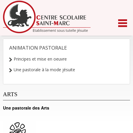
Aller
au
contenu.
|
Aller
à
la
navigation
ANIMATION PASTORALE
NAVIGATION
Principes et mise en oeuvre
Une pastorale à la mode jésuite
ARTS
Une pastorale des Arts