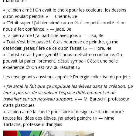
marquante :
« J’ai bien aimé ! On avait le choix pour les couleurs, les dessins
qu’on voulait peindre. » — Cherine, 3e
« C’était super ! J’ai bien aimé car on était en petit comité et on
nous a fait confiance. » — Jade, 3e
« J’ai bien aimé ! J’ai participé avec joie. » — Lisa, 3e
« Tout s’est bien passé ! J’étais heureuse de peindre, ça me
détendait. J’étais fière de ce qu’on faisait ! » — Flore, 4e
« L’artiste était hyper gentil ! Il nous mettait en confiance. On
pouvait lui parler librement, c’était sympa ! C’était une belle
expérience 😊 On est ravi du résultat ! »
Les enseignants aussi ont apprécié l’énergie collective du projet :
« J’ai aimé le fait que ça implique les élèves dans la création. Ça
leur a permis de visualiser l’espace différemment et de
travailler sur un nouveau support. »
— M. Bartschi, professeur
d’arts plastiques
« J’ai bien aimé la liberté pour faire le design, car il a incorporé
toutes les idées des élèves. J’ai adoré peindre ! » — Mme
Tarfache, professeur d’anglais