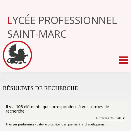
Aller
au
contenu.
LYCÉE PROFESSIONNEL
|
Aller
à
SAINT-MARC
la
navigation
RÉSULTATS DE RECHERCHE
Il y a
103
éléments qui correspondent à vos termes de
recherche.
Filtrer les résultats
Trier par
pertinence
·
date (le plus récent en premier)
·
alphabétiquement