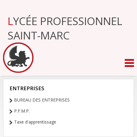
Aller
au
contenu.
LYCÉE PROFESSIONNEL
|
Aller
à
SAINT-MARC
la
navigation
ENTREPRISES
NAVIGATION
BUREAU DES ENTREPRISES
P.F.M.P.
Taxe d'apprentissage