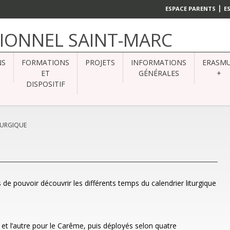
|
ESPACE PARENTS
E
SIONNEL SAINT-MARC
NS
FORMATIONS
PROJETS
INFORMATIONS
ERASM
ET
GÉNÉRALES
+
DISPOSITIF
ITURGIQUE
e pouvoir découvrir les différents temps du calendrier liturgique
 et l’autre pour le Carême, puis déployés selon quatre