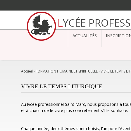
Aller
au
LYCÉE PROFES
contenu.
|
Aller
à
ACTUALITÉS
INSCRIPTIO
la
navigation
Accueil
›
FORMATION HUMAINE ET SPIRITUELLE
›
VIVRE LE TEMPS L
VIVRE LE TEMPS LITURGIQUE
Au lycée professionnel Saint Marc, nous proposons à tous d
et à chacun de le vivre plus concrètement s’il le souhaite.
Chaque année, deux thèmes sont choisis, l’un pour l’Avent