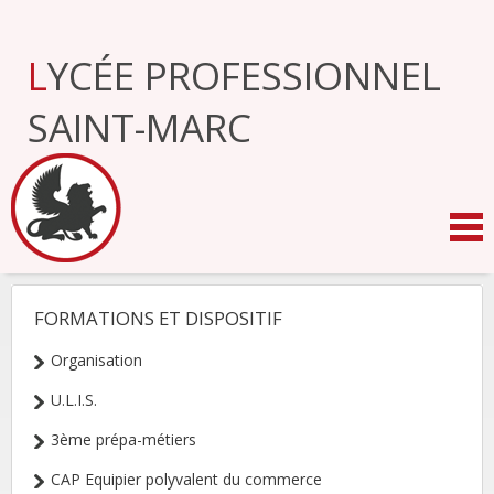
Aller
au
contenu.
LYCÉE PROFESSIONNEL
|
Aller
à
SAINT-MARC
la
navigation
FORMATIONS ET DISPOSITIF
NAVIGATION
Organisation
U.L.I.S.
3ème prépa-métiers
CAP Equipier polyvalent du commerce