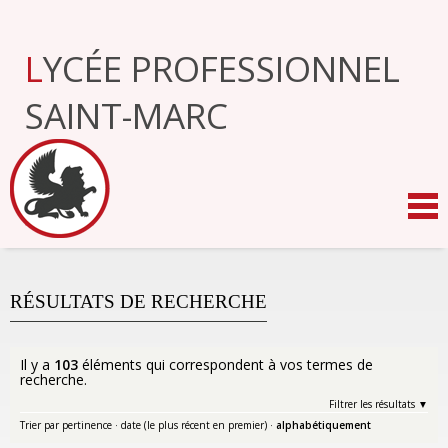
Aller
au
contenu.
LYCÉE PROFESSIONNEL
|
Aller
à
SAINT-MARC
la
navigation
RÉSULTATS DE RECHERCHE
Il y a
103
éléments qui correspondent à vos termes de
recherche.
Filtrer les résultats
Trier par
pertinence
·
date (le plus récent en premier)
·
alphabétiquement