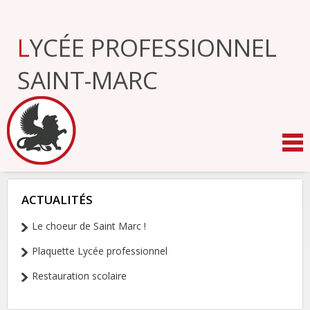
Aller
au
contenu.
LYCÉE PROFESSIONNEL
|
Aller
à
SAINT-MARC
la
navigation
ACTUALITÉS
NAVIGATION
Le choeur de Saint Marc !
Plaquette Lycée professionnel
Restauration scolaire