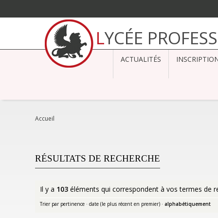
Aller
au
LYCÉE PROFES
contenu.
|
Aller
à
ACTUALITÉS
INSCRIPTIO
la
navigation
Accueil
RÉSULTATS DE RECHERCHE
Il y a
103
éléments qui correspondent à vos termes de r
Trier par
pertinence
·
date (le plus récent en premier)
·
alphabétiquement