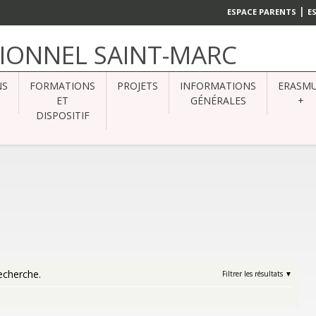
|
ESPACE PARENTS
E
SIONNEL SAINT-MARC
NS
FORMATIONS
PROJETS
INFORMATIONS
ERASM
ET
GÉNÉRALES
+
DISPOSITIF
echerche.
Filtrer les résultats