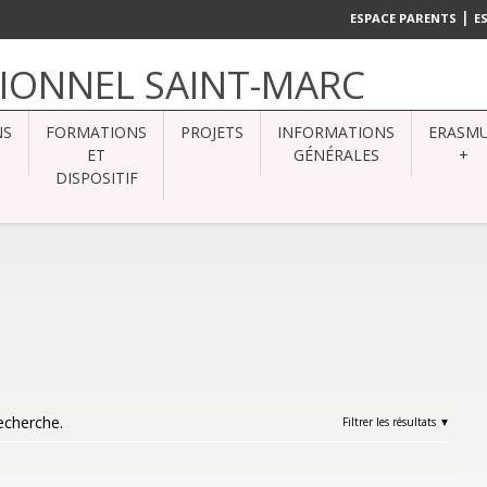
|
ESPACE PARENTS
E
SIONNEL SAINT-MARC
NS
FORMATIONS
PROJETS
INFORMATIONS
ERASM
ET
GÉNÉRALES
+
DISPOSITIF
echerche.
Filtrer les résultats