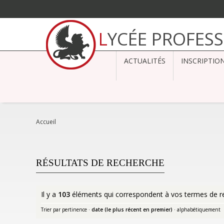
Aller
au
LYCÉE PROFES
contenu.
|
Aller
à
ACTUALITÉS
INSCRIPTIO
la
navigation
Accueil
RÉSULTATS DE RECHERCHE
Il y a
103
éléments qui correspondent à vos termes de r
Trier par
pertinence
·
date (le plus récent en premier)
·
alphabétiquement