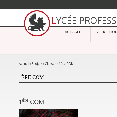
Aller
au
LYCÉE PROFES
contenu.
|
Aller
à
ACTUALITÉS
INSCRIPTIO
la
navigation
Accueil
›
Projets
›
Classes
›
1ère COM
1ÈRE COM
ère
1
COM