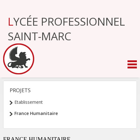
Aller
au
contenu.
LYCÉE PROFESSIONNEL
|
Aller
à
SAINT-MARC
la
navigation
PROJETS
NAVIGATION
Etablissement
France Humanitaire
FRANCE HUMANITAIRE