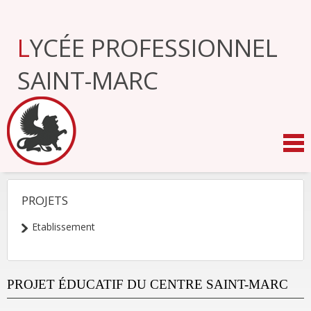
Aller
au
contenu.
LYCÉE PROFESSIONNEL
|
Aller
à
SAINT-MARC
la
navigation
PROJETS
NAVIGATION
Etablissement
PROJET ÉDUCATIF DU CENTRE SAINT-MARC