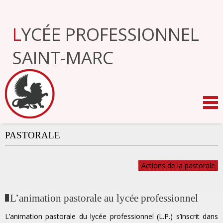
Aller
au
contenu.
LYCÉE PROFESSIONNEL
|
Aller
à
SAINT-MARC
la
navigation
PASTORALE
Actions de la pastorale
L’animation pastorale au lycée professionnel
L’animation pastorale du lycée professionnel (L.P.) s’inscrit dans