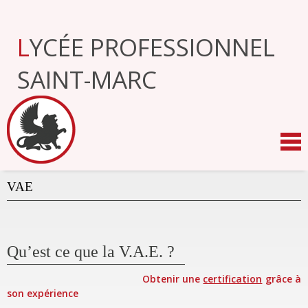
Aller
au
contenu.
LYCÉE PROFESSIONNEL
|
Aller
à
SAINT-MARC
la
navigation
VAE
Qu’est ce que la V.A.E. ?
Obtenir une
certification
grâce à
son expérience