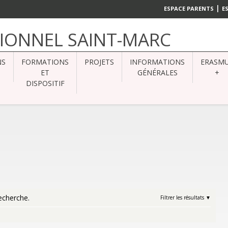
|
ESPACE PARENTS
E
SIONNEL SAINT-MARC
NS
FORMATIONS
PROJETS
INFORMATIONS
ERASM
ET
GÉNÉRALES
+
DISPOSITIF
echerche.
Filtrer les résultats