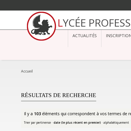
Aller
au
LYCÉE PROFES
contenu.
|
Aller
à
ACTUALITÉS
INSCRIPTIO
la
navigation
Accueil
RÉSULTATS DE RECHERCHE
Il y a
103
éléments qui correspondent à vos termes de r
Trier par
pertinence
·
date (le plus récent en premier)
·
alphabétiquement