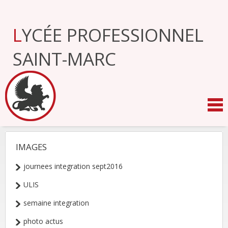
Aller
au
contenu.
LYCÉE PROFESSIONNEL
|
Aller
à
SAINT-MARC
la
navigation
IMAGES
NAVIGATION
journees integration sept2016
ULIS
semaine integration
photo actus