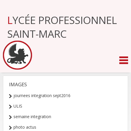
Aller
au
contenu.
LYCÉE PROFESSIONNEL
|
Aller
à
SAINT-MARC
la
navigation
IMAGES
NAVIGATION
journees integration sept2016
ULIS
semaine integration
photo actus