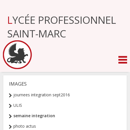
Aller
au
contenu.
LYCÉE PROFESSIONNEL
|
Aller
à
SAINT-MARC
la
navigation
IMAGES
NAVIGATION
journees integration sept2016
ULIS
semaine integration
photo actus