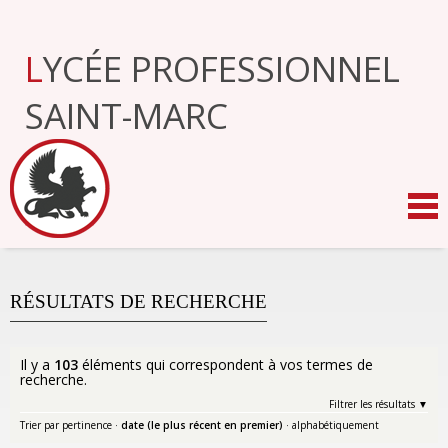
Aller
au
contenu.
LYCÉE PROFESSIONNEL
|
Aller
à
SAINT-MARC
la
navigation
RÉSULTATS DE RECHERCHE
Il y a
103
éléments qui correspondent à vos termes de
recherche.
Filtrer les résultats
Trier par
pertinence
·
date (le plus récent en premier)
·
alphabétiquement