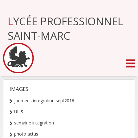
Aller
au
contenu.
LYCÉE PROFESSIONNEL
|
Aller
à
SAINT-MARC
la
navigation
IMAGES
NAVIGATION
journees integration sept2016
ULIS
semaine integration
photo actus